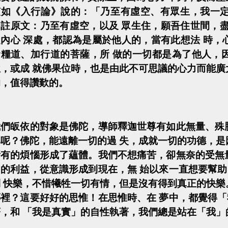
該如《入行論》說的：「乃至有虛空、有眾生，我一
（註原文：乃至有虛空，以及
眾生住，願吾住世間，
從內心
深處，都認為是屬於他人的，當有此想法
時，
資糧道、加行道的菩薩，所
做的一切都是為了他人，
位，或成
就佛果位時，也是由此不可思議的心力而能廣
的，值得讚歎的。
我們皈依的對象是佛陀，導師釋迦世尊有如此無量、殊
比呢？佛陀，能遠離一切的過
失，成就一切的功德，是
所有的煩惱形成了蘊體。我們不想痛苦，卻無奈的受無
己的利益，從意識形成到現在，無
始以來一直想要幫助
到
快樂，不惜犧牲一切有情，但是沒有得到真正的快樂
哪裡？這要好好的思惟！在思惟時、在
夢中，都覺得「
著，和
「我是真實」的自性執著，我們總是站在「我」