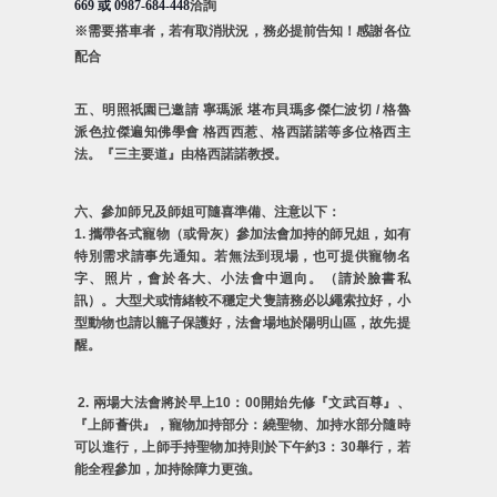
669
或
0987-684-448
洽詢
※
需要搭車者，若有取消狀況，務必提前告知！感謝各位
配合
五、明照祇園已邀請 寧瑪派 堪布貝瑪多傑仁波切
/
格魯
派色拉傑遍知佛學會 格西西惹、格西諾諾等多位格西主
法。『三主要道』由格西諾諾教授。
六、參加師兄及師姐可隨喜準備、注意以下：
1.
攜帶各式寵物（或骨灰）參加法會加持的師兄姐，如有
特別需求請事先通知。若無法到現場，也可提供寵物名
字、照片，會於各大、小法會中迴向。（請於臉書私
訊）。大型犬或情緒較不穩定犬隻請務必以繩索拉好，小
型動物也請以籠子保護好，法會場地於陽明山區，故先提
醒。
2.
兩場大法會將於早上
10
：
00
開始先修『文武百尊』、
『上師薈供』，寵物加持部分：繞聖物、加持水部分隨時
可以進行，上師手持聖物加持則於下午約
3
：
30
舉行，若
能全程參加，加持除障力更強。