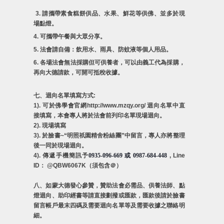
3.
請攜帶素食糕餅供品、水果、鮮花等供佛、並多於現
場點燈。
4.
可攜帶午餐與大眾分享。
5.
法會請自備：飲用水、雨具、防蚊液等個人用品。
6.
各場法會無法採購但可供養者，可以由義工代為採購，
再向大德請款，可開可抵稅收據。
七、迴向名單填寫方式
:
1).
可於佛學會官網
http://www.mzqy.org/
迴向名單中直
接填寫，本會專人將於法會前列印名單現場迴向。
2).
現場填寫
3).
於臉書
~“
明照祇園精舍粉絲團
”
中留言，專人亦將整理
後一同於現場迴向。
4).
傳遞手機簡訊予
0935-096-669
或
0987-684-448
, Line
ID
：
@QBW6067K
（須包含＠）
八、如蒙大德發心參贊，贊助法會必需品、供養法師、點
燈迴向、助印經書等請直接劃撥或匯款，匯款後請於臉書
留言帳戶最末四碼及需要迴向名單等及需要收據之聯絡明
細。