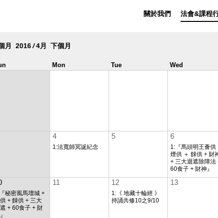
關於我們
法會&課程
個月
2016
/
4
月
下個月
un
Mon
Tue
Wed
4
5
6
1:法寬師冥誕紀念
1:『馬頭明王薈供
煙供 ＋ 餗供 + 財
+ 三大迴遮除障法 
60食子 + 財神』
0
11
12
13
:『秘密風馬壇城 +
1:《 地藏十輪經 》
供 + 餗供 + 三大
持誦共修10之9/10
遮 + 60食子 + 財
神』