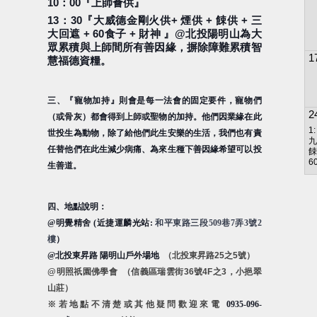
10
：
00
『上師薈供』
13
：
30
『大威德金剛火供
+
煙供
+
餗供
+
三
大回遮
+ 60
食子
+
財神
』
@
北投陽明山為大
眾累積與上師間所有善因緣，摒除障難累積智
1
慧福德資糧。
三、『寵物加持』則會是每一法會的固定要件，寵物們
2
（或骨灰）都會得到上師或聖物的加持。他們因業緣在此
1
世投生為動物，除了給他們此生安樂的生活，我們也有責
九
任替他們在此生減少病痛、為來生種下善因緣希望可以投
餗
6
生善道。
四、地點說明：
@
明覺精舍
(
近捷運麟光站
:
和平東路三段
509
巷
7
弄
3
號
2
樓
）
@
北投東昇路 陽明山戶外場地
（北投東昇路
25
之
5
號）
@
明照祇園佛學會
（信義區瑞雲街
36
號
4F
之
3
，小挹翠
山莊）
※
若地點不清楚或其他疑問歡迎來電
0935-096-