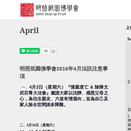
April
上
S
明照祇園佛學會2016年4月法訊注意事
項
3
4
月
2
日（星期六）『憶親度亡
&
除障文
一、
武百尊大法會』邀請大家以沈靜、感恩父母之
心，為往生親友、六道有情迴向，並為自己及
家人除去世間諸多障難。
1
1
煙
迴
二、
4
月
16
日（星期六）