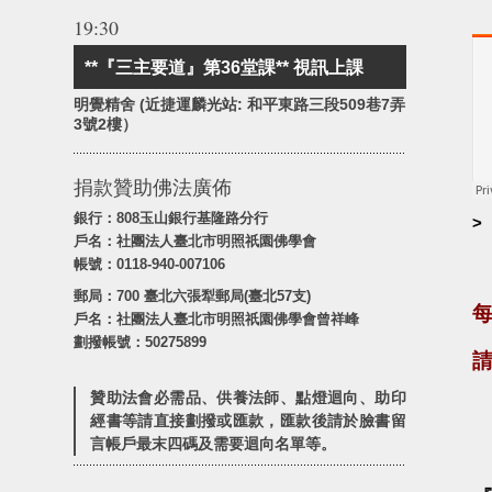
19:30
**『三主要道』第36堂課** 視訊上課
明覺精舍 (近捷運麟光站: 和平東路三段509巷7弄
3號2樓）
捐款贊助佛法廣佈
銀行：808玉山銀行基隆路分行
>
戶名：社團法人臺北市明照祇園佛學會
帳號：0118-940-007106
郵局：700 臺北六張犁郵局(臺北57支)
戶名：社團法人臺北市明照祇園佛學會曾祥峰
劃撥帳號：50275899
贊助法會必需品、供養法師、點燈迴向、助印
經書等請直接劃撥或匯款，匯款後請於臉書留
言帳戶最末四碼及需要迴向名單等。