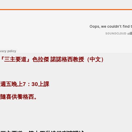
『三主要道』色拉傑
諾諾格西教授（中文）
每週五晚上
7
：
30
上課
請隨喜供養格西。