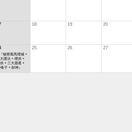
7
18
19
20
4
25
26
27
:『秘密風馬壇城 +
大護法 + 煙供 +
供 + 三大迴遮 +
0食子 + 財神』