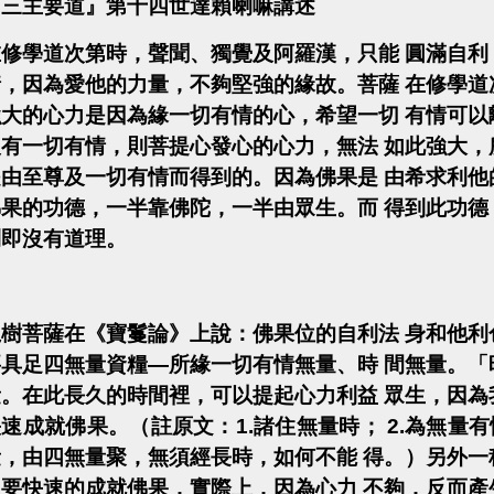
『三主要道』
第十四世達賴喇嘛講述
在修學道次第時，聲聞、獨覺及阿羅漢，只能
圓滿自利
情，因為愛他的力量，不夠堅強的緣故。菩薩
在修學道
強大的心力是因為緣一切有情的心，希望一切
有情可以
沒有一切有情，則菩提心發心的心力，無法
如此強大，
是由至尊及一切有情而得到的。因為佛果是
由希求利他
佛果的功德，一半靠佛陀，一半由眾生。而
得到此功德
則即沒有道理。
龍樹菩薩在《寶鬘論》上說：佛果位的自利法
身和他利
要具足四無量資糧
—
所緣一切有情無量、時
間無量。「
量。在此長久的時間裡，可以提起心力利益
眾生，因為
快速成就佛果。（註原文：
1.
諸住無量時；
2.
為無量有
量，由四無量聚，無須經長時，如何不能
得。）另外一
想要快速的成就佛果，實際上，因為心力
不夠，反而產