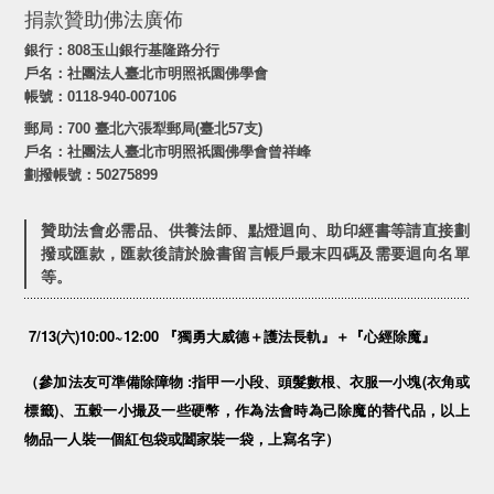
捐款贊助佛法廣佈
銀行：808玉山銀行基隆路分行
戶名：社團法人臺北市明照祇園佛學會
帳號：0118-940-007106
郵局：700 臺北六張犁郵局(臺北57支)
戶名：社團法人臺北市明照祇園佛學會曾祥峰
劃撥帳號：50275899
贊助法會必需品、供養法師、點燈迴向、助印經書等請直接劃
撥或匯款，匯款後請於臉書留言帳戶最末四碼及需要迴向名單
等。
7/13(
)10:00~12:00
六
『獨勇大威德＋護法長軌』＋『心經除魔』
:
(
（參加法友可準備除障物
指甲一小段、頭髮數根、衣服一小塊
衣角或
)
標籤
、五穀一小撮及一些硬幣，作為法會時為己除魔的替代品，以上
物品一人裝一個紅包袋或闔家裝一袋，上寫名字）