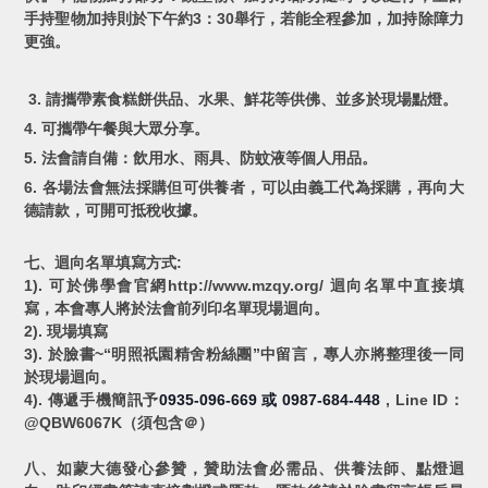
手持聖物加持則於下午約3：30舉行，若能全程參加，加持除障力
更強。
3. 請攜帶素食糕餅供品、水果、鮮花等供佛、並多於現場點燈。
4. 可攜帶午餐與大眾分享。
5. 法會請自備：飲用水、雨具、防蚊液等個人用品。
6. 各場法會無法採購但可供養者，可以由義工代為採購，再向大
德請款，可開可抵稅收據。
七、迴向名單填寫方式:
1). 可於佛學會官網http://www.mzqy.org/ 迴向名單中直接填
寫，本會專人將於法會前列印名單現場迴向。
2). 現場填寫
3). 於臉書~“明照祇園精舍粉絲團”中留言，專人亦將整理後一同
於現場迴向。
4). 傳遞手機簡訊予
0935-096-669
0987-684-448
, Line ID：
或
@QBW6067K（須包含＠）
八、如蒙大德發心參贊，贊助法會必需品、供養法師、點燈迴