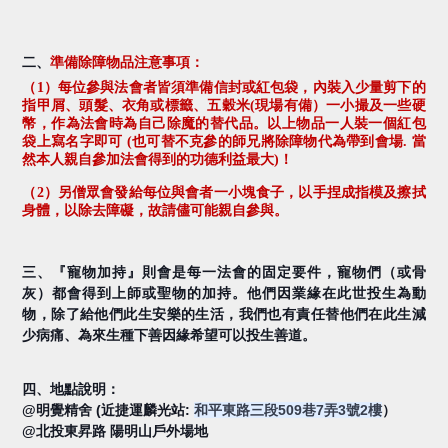
二、
準備除障物品注意事項：
（
1
）每位參與法會者皆須準備信封或紅包袋，內裝入少量剪下的
指甲屑、頭髮、衣角或標籤、五穀米(現場有備）一小撮及一些硬
幣，作為法會時為自己除魔的替代品。以上物品一人裝一個紅包
袋上寫名字即可
(
也可替不克參的師兄將除障物代為帶到會場
.
當
然本人親自參加法會得到的功德利益最大
)
！
（
2
）另僧眾會發給每位與會者一小塊食子，以手捏成指模及擦拭
身體，以除去障礙，故請儘可能親自參與。
三、『寵物加持』則會是每一法會的固定要件，寵物們（或骨
灰）都會得到上師或聖物的加持。他們因業緣在此世投生為動
物，除了給他們此生安樂的生活，我們也有責任替他們在此生減
少病痛、為來生種下善因緣希望可以投生善道。
四、地點說明：
@明覺精舍 (近捷運麟光站:
和平東路三段509巷7弄3號2樓
）
@北投東昇路 陽明山戶外場地