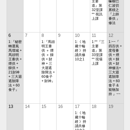
主要
嘛梭巴
道』第
仁波切
32堂課
累積之
** 視訊
『上師
上課
薈供 』
修法
6
7
8
9
10
11
12
1:『秘密
1:『馬頭
1:《 地
1:**『三
1:~~『
轉運風
明王薈
藏十輪
主要
四百供 +
馬壇城 +
供 ＋ 煙
經 》持
道』第
度母薈
馬頭明
供 ＋ 餗
誦共修
33堂課
供 + 煙
王薈供 +
供 + 財
10之1
** 現場
供 + 餗
煙供 +
神 + 三
上課
供 + 財
餗供 +
大迴遮
神修法+
21財神
除障法 +
三大迴
+ 三大迴
60食子
遮除障
遮除障
+ 財神』
法 + 60
法 + 60
食子 &
食子』
寵物加
持 』~~
13
14
15
16
17
18
19
1:《 地
藏十輪
經 》持
誦共修