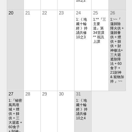
10之2
20
21
22
23
24
25
26
1:《 地
1:**『三
1:~~『
藏十輪
主要
蓮師除
經 》持
道』第
障火供 +
誦共修
34堂課
蓮師薈
10之3
** 視訊
供 + 煙
上課
供 + 餗
供 + 財
神修法+
三大迴
遮除障
法 + 60
食子 +
21財神
& 寵物加
持 』~~
27
28
29
30
31
1:『秘密
1:《 地
風馬壇
藏十輪
城 + 煙
經 》持
供 + 餗
誦共修
供 + 三
10之4
大迴遮 +
60食子
+ 財神』