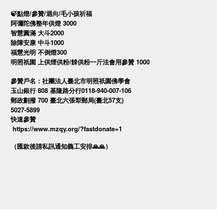
🍃點燈/參贊/迴向/毛小孩祈福
阿彌陀佛整年供燈 3000
智慧圓滿 大斗2000
除障安康 中斗1000
福慧光明 不倒燈300
明照祇園 上供煙供粉/餗供粉一斤法會用參贊 1000
參贊戶名：社團法人臺北市明照祇園佛學會
玉山銀行 808 基隆路分行0118-940-007-106
郵政劃撥 700 臺北六張犁郵局(臺北57支)
5027-5899
快速參贊
https://www.mzqy.org/?fastdonate=1
（匯款後請私訊通知義工安排
🙏🙏
）