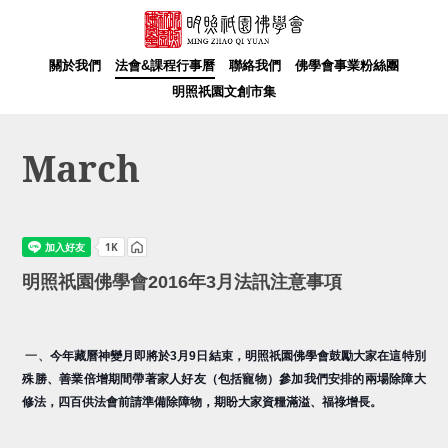
關於我們
法會&課程行事曆
聯絡我們
佛學會事業粉絲團
明照祇園文創市集
March
明照祇園佛學會2016年3月法訊注意事項
一、
今年藏曆神變月即將於3月9日結束，明照祇園佛學會鼓勵大家在這特別
殊勝、善業倍增期間帶著家人好友（包括寵物）參加我們安排的兩場除障大
修法，四百供法會前請準備除障物，期盼大家資糧滿溢、福祿增長。