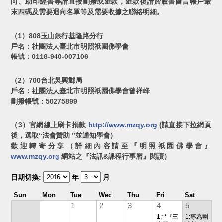
向、助印經書等請直接劃撥或匯款，匯款後請於臉書留言帳戶最
末四碼及需要迴向名單等及需要收據之聯絡明細。
（1）808玉山銀行基隆路分行
戶名：社團法人臺北市明照祇園佛學會
帳號：0118-940-007106
（2）700台北吳興郵局
戶名：社團法人臺北市明照祇園佛學會曾祥峰
劃撥帳號：50275899
（3）官網線上刷卡捐款
http://www.mzqy.org
(請直接下拉網頁
後，選取“法會贊助 ”並通知學會）
歡迎轉寄分享（詳細內容請至『明照祇園佛學會』
www.mzqy.org
網站之『法訊&課程行事曆』閱讀）
日期切換:
年
月
Sun
Mon
Tue
Wed
Thu
Fri
Sat
1
2
3
4
5
1:**『三
1:專為喇