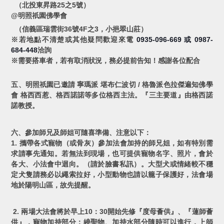
（北投東昇路25之5號）
@明照祇園佛學會
（信義區瑞雲街36號4F之3，小挹翠山莊）
※若地點不清楚或其他疑問歡迎來電
0935-096-669
0987-
或
684-448
洽詢
※需要搭車者，若有取消狀況，務必提前告知！感謝各位配合
五、明照祇園已邀請 寧瑪派 堪布仁波切 / 格魯派色拉傑遍知佛學
會 格西西惹、格西諾諾等多位格西主法。『三主要道』由格西諾
諾教授。
六、參加師兄及師姐可隨喜準備、注意以下：
1. 攜帶各式寵物（或骨灰）參加法會加持的師兄姐，如有特別需
求請事先通知。若無法到現場，也可提供寵物名字、照片，會於
各大、小法會中迴向。（請於臉書私訊）。大型犬或情緒較不穩
定犬隻請務必以繩索拉好，小型動物也請以籠子保護好，法會場
地於陽明山區，故先提醒。
2. 兩場大法會將於早上10：30開始先修『度母薈供』、『蓮師薈
供』，寵物加持部分：繞聖物、加持水部分隨時可以進行，上師