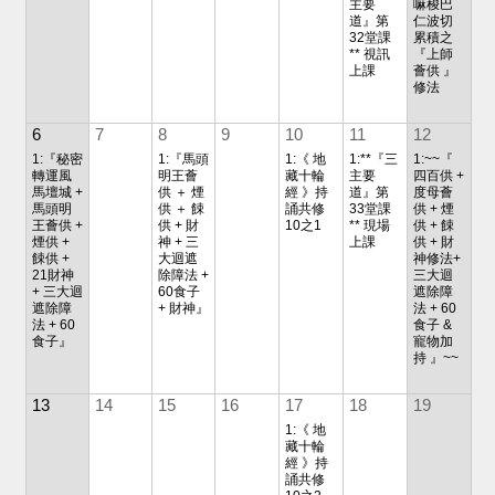
主要
嘛梭巴
道』第
仁波切
32堂課
累積之
** 視訊
『上師
上課
薈供 』
修法
6
7
8
9
10
11
12
1:『秘密
1:『馬頭
1:《 地
1:**『三
1:~~『
轉運風
明王薈
藏十輪
主要
四百供 +
馬壇城 +
供 ＋ 煙
經 》持
道』第
度母薈
馬頭明
供 ＋ 餗
誦共修
33堂課
供 + 煙
王薈供 +
供 + 財
10之1
** 現場
供 + 餗
煙供 +
神 + 三
上課
供 + 財
餗供 +
大迴遮
神修法+
21財神
除障法 +
三大迴
+ 三大迴
60食子
遮除障
遮除障
+ 財神』
法 + 60
法 + 60
食子 &
食子』
寵物加
持 』~~
13
14
15
16
17
18
19
1:《 地
藏十輪
經 》持
誦共修