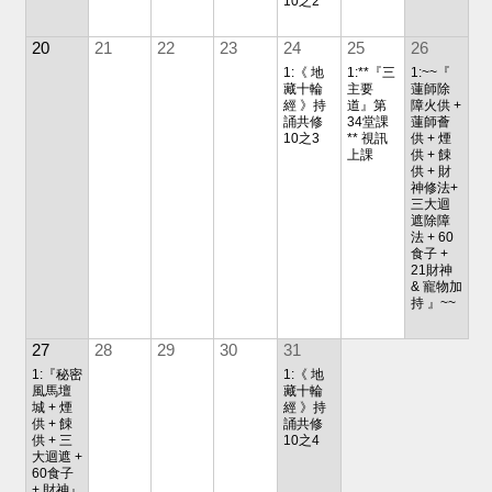
10之2
20
21
22
23
24
25
26
1:《 地
1:**『三
1:~~『
藏十輪
主要
蓮師除
經 》持
道』第
障火供 +
誦共修
34堂課
蓮師薈
10之3
** 視訊
供 + 煙
上課
供 + 餗
供 + 財
神修法+
三大迴
遮除障
法 + 60
食子 +
21財神
& 寵物加
持 』~~
27
28
29
30
31
1:『秘密
1:《 地
風馬壇
藏十輪
城 + 煙
經 》持
供 + 餗
誦共修
供 + 三
10之4
大迴遮 +
60食子
+ 財神』