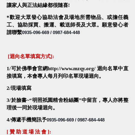
讓家人與正法結緣都很隨喜
!
*
歡迎大眾發心協助法會及場地所需物品、或擔任義
工、協助採買、搬運、載送師長及大眾。願意發心者
請聯繫
0935-096-669 / 0987-684-448
[
迴向名單填寫方式
]
:
1/
可於佛學會官網
http://www.mzqy.org/
迴向名單中直
接填寫，本會專人每月列印名單現場迴向。
2/
現場填寫
3/
於臉書
~
“明照祇園精舍粉絲團”中留言，專人亦將整
理後一同於現場迴向。
4/
傳遞手機簡訊予
0935-096-669 / 0987-684-448
[
贊 助 道 場 法 會
]: