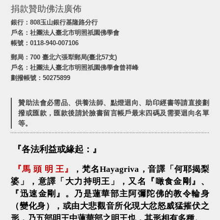
捐款贊助佛法廣佈
銀行：808玉山銀行基隆路分行
戶名：社團法人臺北市明照祇園佛學會
帳號：0118-940-007106
郵局：700 臺北六張犁郵局(臺北57支)
戶名：社團法人臺北市明照祇園佛學會曾祥峰
劃撥帳號：50275899
贊助法會必需品、供養法師、點燈迴向、助印經書等請直接劃
撥或匯款，匯款後請於臉書留言帳戶最末四碼及需要迴向名單
等。
『各法利益或緣起：』
『馬 頭 明 王』
，梵名
Hayagriva
，音譯「何耶揭梨
婆」，意譯「大力持明王」，又名『噉食金剛』、
『迅速金剛』。乃是蓮華部主阿彌陀佛的教令輪身
（變化身），或由大悲觀音所化現大忿怒威猛摧伏之
形，乃五部明王中蓮華部之明王也，其形相有多種。