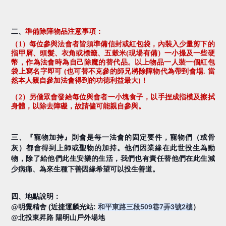
二、
準備除障物品注意事項：
（
1
）每位參與法會者皆須準備信封或紅包袋，內裝入少量剪下的
指甲屑、頭髮、衣角或標籤、五穀米(現場有備）一小撮及一些硬
幣，作為法會時為自己除魔的替代品。以上物品一人裝一個紅包
袋上寫名字即可
(
也可替不克參的師兄將除障物代為帶到會場
.
當
然本人親自參加法會得到的功德利益最大
)
！
（
2
）另僧眾會發給每位與會者一小塊食子，以手捏成指模及擦拭
身體，以除去障礙，故請儘可能親自參與。
三、『寵物加持』則會是每一法會的固定要件，寵物們（或骨
灰）都會得到上師或聖物的加持。他們因業緣在此世投生為動
物，除了給他們此生安樂的生活，我們也有責任替他們在此生減
少病痛、為來生種下善因緣希望可以投生善道。
四、地點說明：
@明覺精舍 (近捷運麟光站:
和平東路三段509巷7弄3號2樓
）
@北投東昇路 陽明山戶外場地