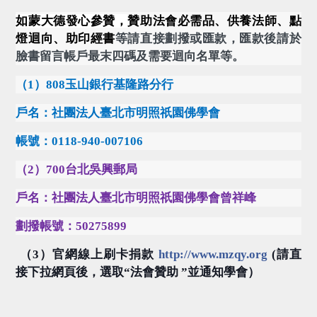
如蒙大德發心參贊，
贊助法會必需品、供養法師、點
燈迴向、助印經書
等請直接劃撥或匯款，匯款後請於
臉書留言帳戶最末四碼及需要迴向名單等。
（
1
）
808
玉山銀行基隆路分行
戶名：社團法人臺北市明照祇園佛學會
帳號：
0118-940-007106
（
2
）
700
台北吳興郵局
戶名：社團法人臺北市明照祇園佛學會曾祥峰
劃撥帳號：
50275899
（
3
）官網線上刷卡捐款
http://www.mzqy.org
(
請直
接下拉網頁後，選取
“
法會贊助
”
並通知學會）