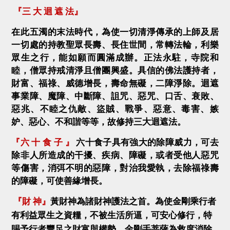
『三 大 迴 遮 法』
在此五濁的末法時代，為使一切清淨傳承的上師及居
一切處的持教聖眾長壽、長住世間，常轉法輪，利樂
眾生之行，能如願而圓滿成辦。正法永駐，寺院和
睦，僧眾持戒清淨且僧團興盛。具信的佛法護持者，
財富、福祿、威德增長，壽命無礙，二障淨除。迴遮
事業障、魔障、中斷障、詛咒、惡咒、口舌、衰敗、
惡兆、不睦之仇敵、盜賊、戰爭、惡意、毒害、嫉
妒、惡心、不和諧等等，故修持
三大迴遮法
。
『六 十 食 子 』
六十食子
具有強大的除障威力，可去
除非人所造成的干擾、疾病、障礙，或者受他人惡咒
等傷害，消弭不明的惡障，對治我愛執，去除福祿壽
的障礙，可使善緣增長。
『財 神』
黃財神為諸財神護法之首。為使金剛乘行者
有利益眾生之資糧，不被生活所逼，可安心修行，特
賜予行者豐足之財富與權勢。金剛手菩薩為救度消除