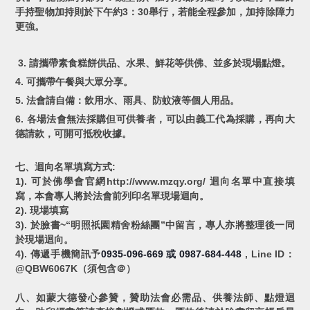
手持聖物加持則於下午約3：30舉行，若能全程參加，加持除障力
更強。
3. 請攜帶素食糕餅供品、水果、鮮花等供佛、並多於現場點燈。
4. 可攜帶午餐與大眾分享。
5. 法會請自備：飲用水、雨具、防蚊液等個人用品。
6. 各場法會無法採購但可供養者，可以由義工代為採購，再向大
德請款，可開可抵稅收據。
七、迴向名單填寫方式:
1). 可於佛學會官網http://www.mzqy.org/ 迴向名單中直接填
寫，本會專人將於法會前列印名單現場迴向。
2). 現場填寫
3). 於臉書~“明照祇園精舍粉絲團”中留言，專人亦將整理後一同
於現場迴向。
4). 傳遞手機簡訊予
0935-096-669
0987-684-448
, Line ID：
或
@QBW6067K（須包含＠）
八、如蒙大德發心參贊，贊助法會必需品、供養法師、點燈迴