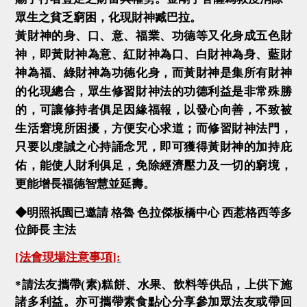
眾生之貧乏窮困，化現財神臧巴拉。
黃財神的身、口、意、福業、功德等又化身成五色財
神，即黃財神為意、紅財神為口、白財神為身、藍財
神為福、綠財神為功德化身，而黃財神是集所有財神
的化現總合，眾生修習財神法的功德利益是非常殊勝
的，可讓修持者俱足因緣福報，以發心向善，不致被
生活窘境所困擾，方便安心求道；而修習財神法門，
只要以虔誠之心持誦念咒，即可獲得黃財神的加持庇
佑，能使人財利俱足，免除經濟壓力及一切的窮境，
更能增長福德智慧並延壽。
◆明照祇園已邀請 格魯 色拉傑板橋中心 西惹格西等多
位師長
主法
[
法會現場注意事項
]:
*
請法友攜帶
(
素
)
糕餅、水果、飲料等供品，上供下施
諸多利益。亦可攜帶素食點心分享參加眾法友或帶回