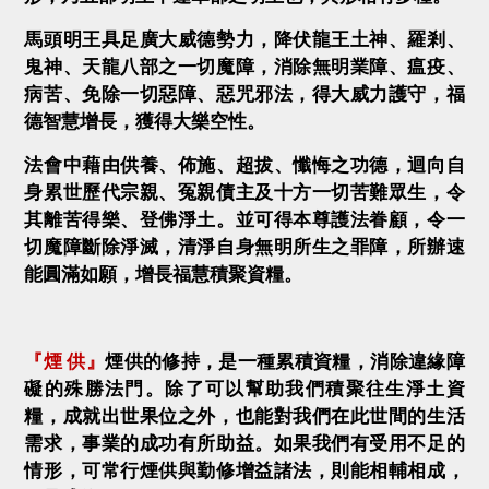
馬頭明王具足廣大威德勢力，降伏龍王土神、羅剎、
鬼神、天龍八部之一切魔障，消除無明業障、瘟疫、
病苦、免除一切惡障、惡咒邪法，得大威力護守，福
德智慧增長，獲得大樂空性。
法會中藉由供養、佈施、超拔、懺悔之功德，迴向自
身累世歷代宗親、冤親債主及十方一切苦難眾生，令
其離苦得樂、登佛淨土。並可得本尊護法眷顧，令一
切魔障斷除淨滅，清淨自身無明所生之罪障，所辦速
能圓滿如願，增長福慧積聚資糧。
『煙 供』
煙供的修持，是一種累積資糧，消除違緣障
礙的殊勝法門。除了可以幫助我們積聚往生淨土資
糧，成就出世果位之外，也能對我們在此世間的生活
需求，事業的成功有所助益。如果我們有受用不足的
情形，可常行煙供與勤修增益諸法，則能相輔相成，