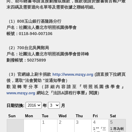
向、助印經書等請直接劃撥或匯款，匯款後請於臉書留言帳戶最
末四碼及需要迴向名單等及需要收據之聯絡明細。
（1）808玉山銀行基隆路分行
戶名：社團法人臺北市明照祇園佛學會
帳號：0118-940-007106
（2）700台北吳興郵局
戶名：社團法人臺北市明照祇園佛學會曾祥峰
劃撥帳號：50275899
（3）官網線上刷卡捐款
http://www.mzqy.org
(請直接下拉網頁
後，選取“法會贊助 ”並通知學會）
歡迎轉寄分享（詳細內容請至『明照祇園佛學會』
www.mzqy.org
網站之『法訊&課程行事曆』閱讀）
日期切換:
年
月
Sun
Mon
Tue
Wed
Thu
Fri
Sat
1
2
3
4
5
1:**『三
1:專為喇