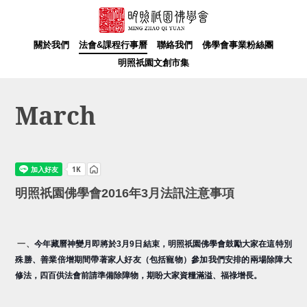
關於我們
法會&課程行事曆
聯絡我們
佛學會事業粉絲團
明照祇園文創市集
March
明照祇園佛學會2016年3月法訊注意事項
一、
今年藏曆神變月即將於3月9日結束，明照祇園佛學會鼓勵大家在這特別
殊勝、善業倍增期間帶著家人好友（包括寵物）參加我們安排的兩場除障大
修法，四百供法會前請準備除障物，期盼大家資糧滿溢、福祿增長。