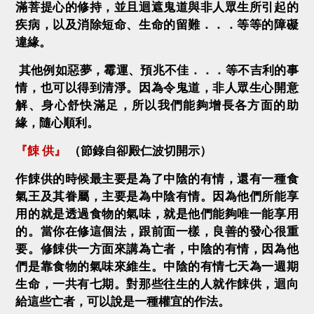
滿菩提心的修持，並且迴遮鬼道與非人眾生所引起的
疾病，以及消除短命、生命的留難．．．等等的障礙
違緣。
其他例如惡夢，霉運、預兆不佳．．．等不吉利的事
情，也可以得到清淨。因為令鬼道，非人眾生心開意
解、身心舒快滿足，所以我們能夠增長各方面的助
緣，隨心順利。
『餗 供』
（節錄自卻殿仁波切開示）
作餗供的時候最主要是為了中陰的有情，還有一種食
氣王及其眷屬，主要是為中陰有情。因為他們所能享
用的就是透過食物的氣味，就是他們能夠唯一能享用
的。當你在修這個法，跟前面一樣，良善的發心很重
要。修餗供一方面來講為亡者，中陰的有情，因為他
們是靠食物的氣味來維生。中陰的有情七天為一週期
生命，一共有七期。對那些往生的人就作餗供，迴向
給這些亡者，可以說是一種權宜的作法。