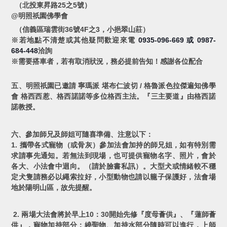
（北投東昇路25之5號）
@明照祇園佛學會
（信義區瑞雲街36號4F之3，小挹翠山莊）
※若地點不清楚或其他疑問歡迎來電
0935-096-669
0987-
或
684-448
洽詢
※需要搭車者，若有取消狀況，務必提前告知！感謝各位配合
五、明照祇園已邀請 寧瑪派 堪布仁波切 / 格魯派色拉傑遍知佛學
會 格西西惹、格西諾諾等多位格西主法。『三主要道』由格西諾
諾教授。
六、參加師兄及師姐可隨喜準備、注意以下：
1. 攜帶各式寵物（或骨灰）參加法會加持的師兄姐，如有特別需
求請事先通知。若無法到現場，也可提供寵物名字、照片，會於
各大、小法會中迴向。（請於臉書私訊）。大型犬或情緒較不穩
定犬隻請務必以繩索拉好，小型動物也請以籠子保護好，法會場
地於陽明山區，故先提醒。
2. 兩場大法會將於早上10：30開始先修『度母薈供』、『蓮師薈
供』，寵物加持部分：繞聖物、加持水部分隨時可以進行，上師