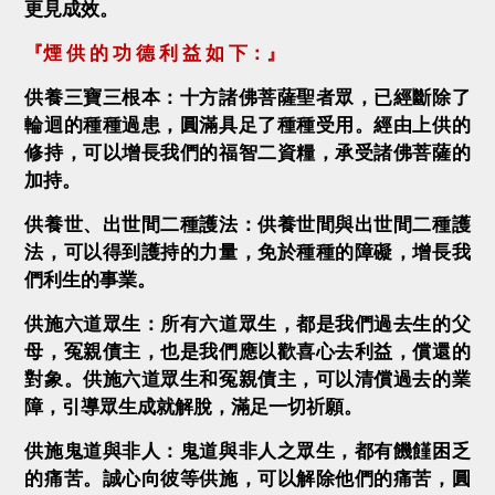
更見成效。
『煙 供 的 功 德 利 益 如 下：』
供養三寶三根本：十方諸佛菩薩聖者眾，已經斷除了
輪迴的種種過患，圓滿具足了種種受用。經由上供的
修持，可以增長我們的福智二資糧，承受諸佛菩薩的
加持。
供養世、出世間二種護法：供養世間與出世間二種護
法，可以得到護持的力量，免於種種的障礙，增長我
們利生的事業。
供施六道眾生：所有六道眾生，都是我們過去生的父
母，冤親債主，也是我們應以歡喜心去利益，償還的
對象。供施六道眾生和冤親債主，可以清償過去的業
障，引導眾生成就解脫，滿足一切祈願。
供施鬼道與非人：鬼道與非人之眾生，都有饑饉困乏
的痛苦。誠心向彼等供施，可以解除他們的痛苦，圓