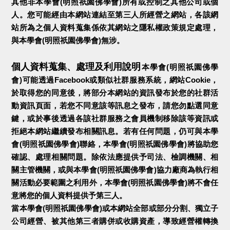
其他非本學會(明照祇園佛學會)所有或控制之其他公司或個
人。您可能經由本網站連結至第三人所經營之網站，各該網
站所為之個人資料蒐集係依其網站之隱私權政策規定處理，
與本學會(明照祇園佛學會)無涉。
個人資料蒐集、處理及利用說明
本學會(明照祇園佛學
會)可能透過Facebook或類似社群服務系統，網站Cookie，
於取得您的同意後，將部分本網站的資訊發布於您的社群活
動資訊頁面，若您不同意該等訊息之發布，請您勿點選同意
鍵，或於事後透過各該社群服務之會員機制移除該等資訊或
拒絕本網站繼續發布相關訊息。若有任何問題，仍可與本學
會(明照祇園佛學會)聯絡，本學會(明照祇園佛學會)將協助您
確認、處理相關問題。除依法應提供予司法、檢調機關、相
關主管機關，或與本學會(明照祇園佛學會)協力廠商為執行相
關活動必要範圍之利用外，本學會(明照祇園佛學會)將不會任
意將您的個人資料提供予第三人。
當本學會(明照祇園佛學會)或本網站全部或部分分割、獨立子
公司經營、被其他第三者購併或收購資產，導致經營權轉換