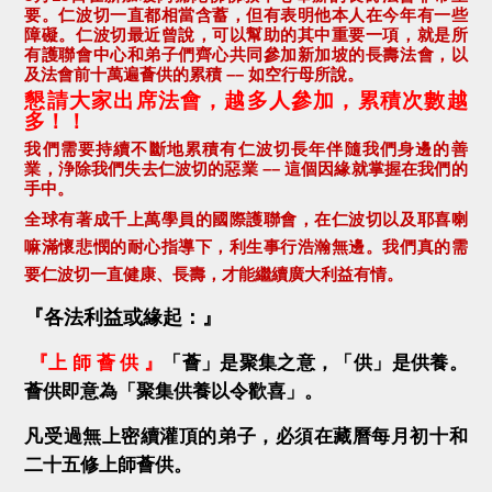
要。仁波切一直都相當含蓄，但有表明他本人在今年有一些
障礙。仁波切最近曾說，可以幫助的其中重要一項，就是所
有護聯會中心和弟子們齊心共同參加新加坡的長壽法會，以
及法會前十萬遍薈供的累積
––
如空行母所說。
懇請大家出席法會，越多人參加，累積次數越
多！！
我們需要持續不斷地累積有仁波切長年伴隨我們身邊的善
業，浄除我們失去仁波切的惡業
––
這個因緣就掌握在我們的
手中。
全球有著成千上萬學員的國際護聯會，在仁波切以及耶喜喇
嘛滿懷悲憫的耐心指導下，利生事行浩瀚無邊。我們真的需
要仁波切一直健康、長壽，才能繼續廣大利益有情。
『各法利益或緣起：』
『上 師 薈 供 』
「薈」是聚集之意，「供」是供養。
薈供即意為「聚集供養以令歡喜」。
凡受過無上密續灌頂的弟子，必須在藏曆每月初十和
二十五修上師薈供。