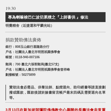
19:30
專為喇嘛梭巴仁波切累積之『上師薈供 』修法
明覺精舍（近捷運和平麟光站）
捐款贊助佛法廣佈
銀行：808玉山銀行基隆路分行
戶名：社團法人臺北市明照祇園佛學會
帳號：0118-940-007106
郵局：700 臺北六張犁郵局(臺北57支)
戶名：社團法人臺北市明照祇園佛學會曾祥峰
劃撥帳號：50275899
贊助法會必需品、供養法師、點燈迴向、助印經書等請直接劃
撥或匯款，匯款後請於臉書留言帳戶最末四碼及需要迴向名單
等。
3
月
13
日在新加坡阿彌陀佛佛教中心舉辦的長壽法會非常重