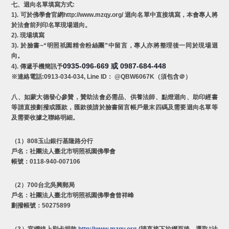
七、迴向名單填寫方式:
1). 可於佛學會官網http://www.mzqy.org/ 迴向名單中直接填寫，本會專人將
於法會前列印名單現場迴向。
2). 現場填寫
3). 於臉書~“明照祇園精舍粉絲團”中留言，專人亦將整理後一同於現場迴
向。
0935-096-669
0987-684-448
或
4). 傳遞手機簡訊予
※連絡電話:0913-034-034, Line ID： @QBW6067K（須包含＠）
八、如蒙大德發心參贊，贊助法會必需品、供養法師、點燈迴向、助印經書
等請直接劃撥或匯款，匯款後請於臉書留言帳戶最末四碼及需要迴向名單等
及需要收據之聯絡明細。
（1）808玉山銀行基隆路分行
戶名：社團法人臺北市明照祇園佛學會
帳號：0118-940-007106
（2）700台北吳興郵局
戶名：社團法人臺北市明照祇園佛學會曾祥峰
劃撥帳號：50275899
（3）官網線上刷卡捐款
http://www.mzqy.org
(請直接下拉網頁後，選取“法