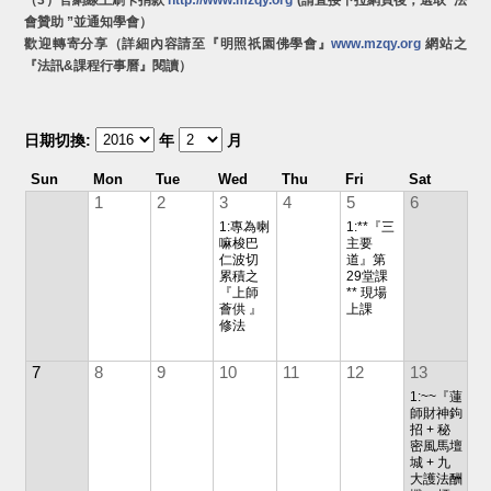
會贊助 ”並通知學會）
歡迎轉寄分享（詳細內容請至『明照祇園佛學會』
www.mzqy.org
網站之
『法訊&課程行事曆』閱讀）
日期切換:
年
月
Sun
Mon
Tue
Wed
Thu
Fri
Sat
1
2
3
4
5
6
1:專為喇
1:**『三
嘛梭巴
主要
仁波切
道』第
累積之
29堂課
『上師
** 現場
薈供 』
上課
修法
7
8
9
10
11
12
13
1:~~『蓮
師財神鉤
招 + 秘
密風馬壇
城 + 九
大護法酬