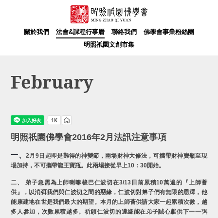
關於我們
法會&課程行事曆
聯絡我們
佛學會事業粉絲團
明照祇園文創市集
February
明照祇園佛學會2016年2月法訊注意事項
一、
2月9日起即是難得的神變節，兩場財神大修法，可攜帶財神寶瓶至現
場加持，不可攜帶龍王寶瓶。此兩場接從早上10：30開始。
二、 弟子急需為上師喇嘛梭巴仁波切在3/13日前累積10萬遍的『上師薈
供』，以消弭我們與仁波切之間的惡緣，仁波切對弟子們有無限的恩澤，他
能康建地在世是我們最大的期望。本月的上師薈供請大家一起累積次數，越
多人參加，次數累積越多。祈願仁波切的違緣能在弟子誠心獻供下一一弭