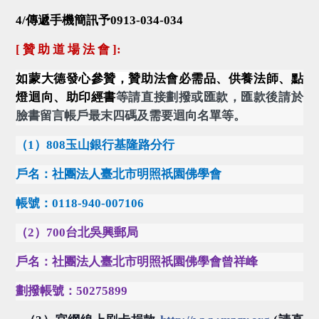
4/
傳遞手機簡訊予
0913-034-034
[
贊 助 道 場 法 會
]:
如蒙大德發心參贊，
贊助法會必需品、供養法師、點
燈迴向、助印經書
等請直接劃撥或匯款，匯款後請於
臉書留言帳戶最末四碼及需要迴向名單等。
（
1
）
808
玉山銀行基隆路分行
戶名：社團法人臺北市明照祇園佛學會
帳號：
0118-940-007106
（
2
）
700
台北吳興郵局
戶名：社團法人臺北市明照祇園佛學會曾祥峰
劃撥帳號：
50275899