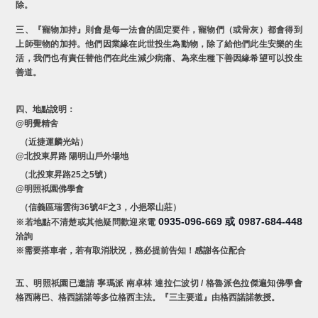
除。
三、『寵物加持』則會是每一法會的固定要件，寵物們（或骨灰）都會得到
上師聖物的加持。他們因業緣在此世投生為動物，除了給他們此生安樂的生
活，我們也有責任替他們在此生減少病痛、為來生種下善因緣希望可以投生
善道。
四、地點說明：
@明覺精舍
（近捷運麟光站）
@北投東昇路 陽明山戶外場地
（北投東昇路25之5號）
@明照祇園佛學會
（信義區瑞雲街36號4F之3，小挹翠山莊）
0935-096-669
0987-684-448
或
※若地點不清楚或其他疑問歡迎來電
洽詢
※需要搭車者，若有取消狀況，務必提前告知！感謝各位配合
五、明照祇園已邀請 寧瑪派 南卓林 達拉仁波切 / 格魯派色拉傑遍知佛學會
格西蔣巴、格西諾諾等多位格西主法。『三主要道』由格西諾諾教授。