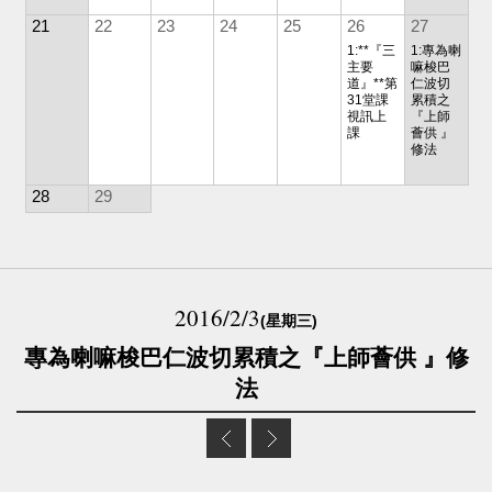
21
22
23
24
25
26
27
1:**『三
1:專為喇
主要
嘛梭巴
道』**第
仁波切
31堂課
累積之
視訊上
『上師
課
薈供 』
修法
28
29
2016/2/3
(星期三)
專為喇嘛梭巴仁波切累積之『上師薈供 』修
法