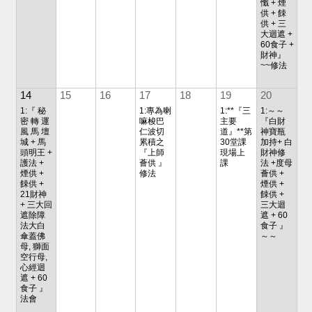
懺 + 煙
供 + 餗
供 + 三
大迴遮 +
60食子 +
財神』
~~修法
14
15
16
17
18
19
20
1:『 秘
1:專為喇
1:**『三
1:～～
密 轉 運
嘛梭巴
主要
『白財
風 馬 壇
仁波切
道』**第
神寶瓶
城 + 馬
累積之
30堂課
加持+ 白
頭明王 +
『上師
現場上
財神修
護法 +
薈供 』
課
法 +度母
煙供 +
修法
薈供 +
餗供 +
煙供 +
21財神
餗供 +
+ 三大回
三大迴
遮除障
遮 + 60
法大白
食子 』
傘蓋佛
～～
母, 獅面
空行母,
心經迴
遮 + 60
食子 』
法會