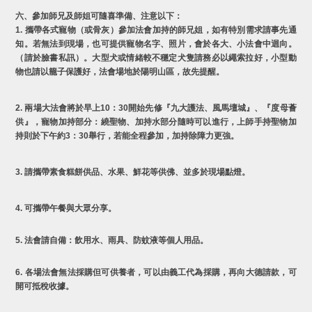
六、參加師兄及師姐可隨喜準備、注意以下：
1. 攜帶各式寵物（或骨灰）參加法會加持的師兄姐，如有特別需求請事先通
知。若無法到現場，也可提供寵物名字、照片，會於各大、小法會中迴向。
（請於臉書私訊）。大型犬或情緒較不穩定犬隻請務必以繩索拉好，小型動
物也請以籠子保護好，法會場地於陽明山區，故先提醒。
2. 兩場大法會將於早上10：30開始先修『九大護法、風馬壇城』、『度母薈
供』，寵物加持部分：繞聖物、加持水部分隨時可以進行，上師手持聖物加
持則於下午約3：30舉行，若能全程參加，加持除障力更強。
3. 請攜帶素食糕餅供品、水果、鮮花等供佛、並多於現場點燈。
4. 可攜帶午餐與大眾分享。
5. 法會請自備：飲用水、雨具、防蚊液等個人用品。
6. 各場法會無法採購但可供養者，可以由義工代為採購，再向大德請款，可
開可抵稅收據。