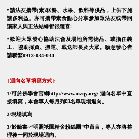
*
請法友攜帶
(
素
)
糕餅、水果、飲料等供品，上供下施
諸多利益。亦可攜帶素食點心分享參加眾法友或帶回
讓家人與正法結緣都很隨喜
!
*
歡迎大眾發心協助法會及場地所需物品、或擔任義
工、協助採買、搬運、載送師長及大眾。願意發心者
請聯繫
0913-034-034
[
迴向名單填寫方式
]
:
1/
可於佛學會官網
http://www.mzqy.org/
迴向名單中直
接填寫，本會專人每月列印名單現場迴向。
2/
現場填寫
3/
於臉書
~
“明照祇園精舍粉絲團”中留言，專人亦將整
理後一同於現場迴向。