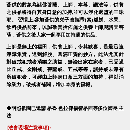
薈供的對象為諸佛菩薩、上師、本尊、護法等，供養
之供品將得自其身口意的加持
,
並可以淨化退墮的三昧
耶。
習慣上
,
參加薈供的弟子會攜帶
(
素
)
糕餅、水果、
飲料供品前來，以誠敬喜捨佈施之供養上師與諸天菩
薩，薈供之後大家一起享用加持過的供品。
上師是無上的福田，供養上師，令其歡喜，是最迅速
淨障集資，達到解脫、圓滿正覺的妙方。此法尤其針
對破戒犯戒者消業之助益，無論出家在家者，已受過
比丘戒、金剛戒、菩薩戒、五戒等等，諸持戒未淨有
所破犯者，可經由上師身口意三方面的加持，得以消
除業力，破戒者補闕，增加本身的福報。
◆明照祇園已邀請 格魯 色拉傑福智格西等多位師長
主
法
[
法會現場注意事項
]: